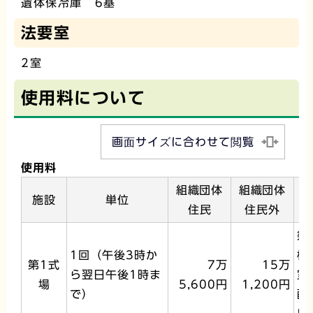
遺体保冷庫 6基
法要室
2室
使用料について
画面サイズに合わせて閲覧
使用料
組織団体
組織団体
施設
単位
住民
住民外
祭
1回（午後3時か
椅
第1式
7万
15万
ら翌日午後1時ま
室
場
5,600円
1,200円
で）
配