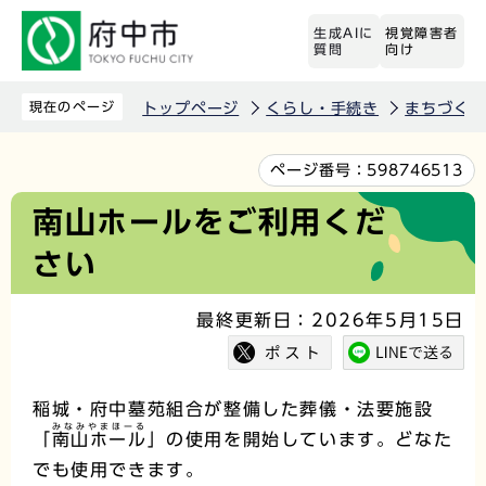
こ
生成AIに
視覚障害者
の
質問
向け
ペ
ー
現在のページ
トップページ
くらし・手続き
まちづくり
ジ
の
本
ページ番号：
598746513
先
文
南山ホールをご利用くだ
頭
こ
さい
で
こ
す
か
最終更新日：2026年5月15日
ら
稲城・府中墓苑組合が整備した葬儀・法要施設
みなみやまほーる
「
南山ホール
」の使用を開始しています。どなた
でも使用できます。