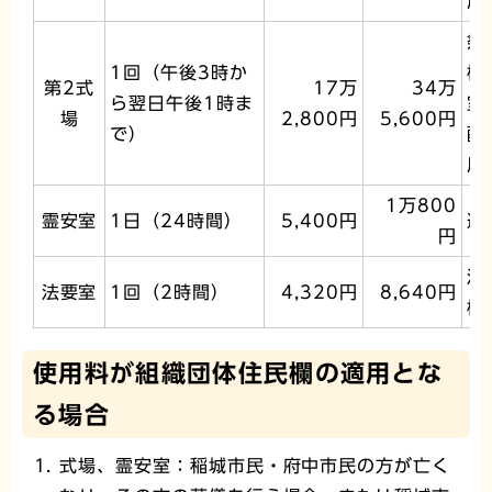
用
祭
1回（午後3時か
椅
第2式
17万
34万
ら翌日午後1時ま
室
場
2,800円
5,600円
で）
配
用
1万800
霊安室
1日（24時間）
5,400円
遺
円
法
法要室
1回（2時間）
4,320円
8,640円
椅
使用料が組織団体住民欄の適用とな
る場合
式場、霊安室：稲城市民・府中市民の方が亡く