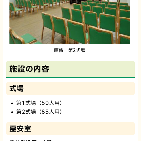
画像 第2式場
施設の内容
式場
第1式場（50人用）
第2式場（85人用）
霊安室