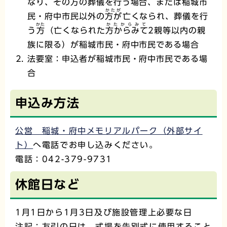
なり、その方の葬儀を行う場合、または稲城市
かたが
民・府中市民以外の
方が
亡くなられ、葬儀を行
かた
かたからみて
う
方
（亡くなられた
方からみて
2親等以内の親
族に限る）が稲城市民・府中市民である場合
法要室：申込者が稲城市民・府中市民である場
合
申込み方法
公営 稲城・府中メモリアルパーク（外部サイ
ト）
へ電話でお申し込みください。
電話：042-379-9731
休館日など
1月1日から1月3日及び施設管理上必要な日
注記：友引の日は、式場を告別式に使用すること