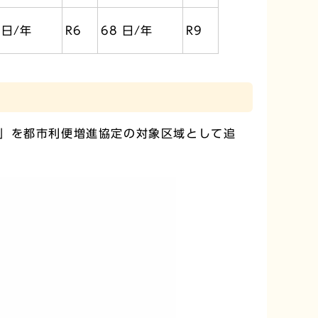
 日/年
R6
68 日/年
R9
」を都市利便増進協定の対象区域として追