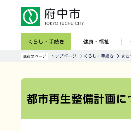
こ
の
ペ
ー
ジ
くらし・手続き
健康・福祉
の
先
トップページ
くらし・手続き
まち
現在のページ
頭
で
本
す
文
こ
都市再生整備計画に
こ
か
ら