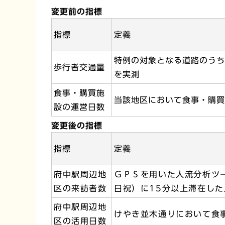
変更前の指標
指標
定義
特例の対象となる道路のうち
歩行者交通量
を実測
食事・購買施
当該地区において食事・購買
設の運営日数
変更後の指標
指標
定義
府中駅周辺地
ＧＰＳを用いた人流分析ツ
区の来訪者数
日祝）に15分以上滞在した
府中駅周辺地
けやき並木通りにおいて食
区の活用日数