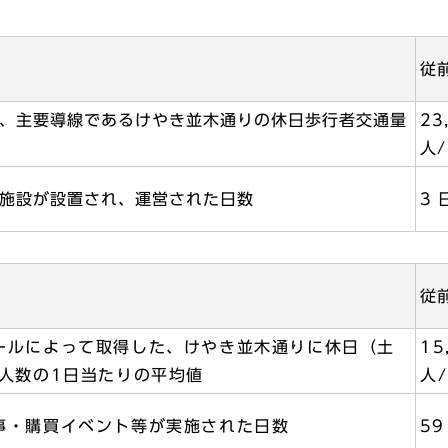
従
、主要導線であるけやき並木通りの休日歩行者交通量
23
人/
施設が設置され、運営された日数
3 
従
ールによって取得した、けやき並木通りに休日（土
15
人数の1日当たりの平均値
人
事・購買イベント等が実施された日数
59