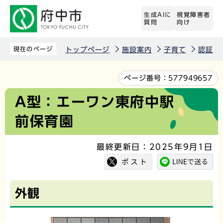
こ
生成AIに
視覚障害者
の
質問
向け
ペ
ー
現在のページ
トップページ
施設案内
子育て
認証保
ジ
の
本
ページ番号：
577949657
先
文
A型：エーワン東府中駅
頭
こ
前保育園
で
こ
す
か
最終更新日：2025年9月1日
ら
外観