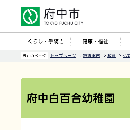
こ
の
ペ
ー
ジ
くらし・手続き
健康・福祉
の
先
トップページ
施設案内
教育
私
現在のページ
頭
で
本
す
文
こ
府中白百合幼稚園
こ
か
ら