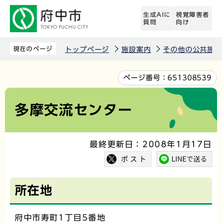
こ
生成AIに
視覚障害者
の
質問
向け
ペ
ー
現在のページ
トップページ
施設案内
その他の公共施設
ジ
の
本
ページ番号：
651308539
先
文
頭
こ
多摩交流センター
で
こ
す
か
最終更新日：2008年1月17日
ら
所在地
府中市寿町1丁目5番地