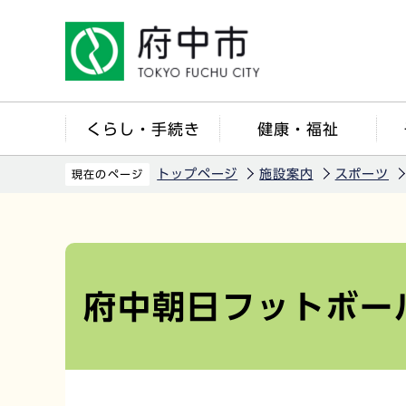
こ
の
ペ
ー
ジ
くらし・手続き
健康・福祉
の
先
トップページ
施設案内
スポーツ
現在のページ
頭
で
本
す
文
こ
府中朝日フットボー
こ
か
ら