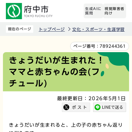
こ
生成AIに
視覚障害者
の
質問
向け
ペ
ー
現在のページ
トップページ
文化・スポーツ・生涯学習
ジ
の
本
ページ番号：
789244361
先
文
きょうだいが生まれた！
頭
こ
ママと赤ちゃんの会(フ
で
こ
す
か
チュール)
ら
最終更新日：2026年5月1日
きょうだいが生まれると、上の子の赤ちゃん返り