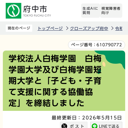
こ
生成AIに
視覚障害者
の
質問
向け
ペ
ー
現在のページ
トップページ
クローズアップ府中
令和8
ジ
の
本
ページ番号：
610790772
先
文
学校法人白梅学園 白梅
頭
こ
学園大学及び白梅学園短
で
こ
す
か
期大学と「子ども・子育
ら
て支援に関する協働協
定」を締結しました
最終更新日：2026年5月15日