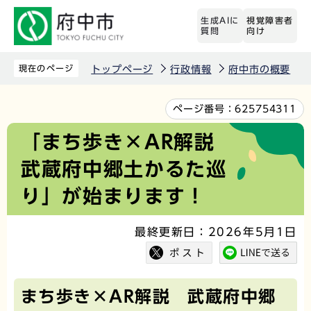
こ
生成AIに
視覚障害者
の
質問
向け
ペ
ー
現在のページ
トップページ
行政情報
府中市の概要
ジ
の
本
ページ番号：
625754311
先
文
「まち歩き×AR解説
頭
こ
武蔵府中郷土かるた巡
で
こ
す
か
り」が始まります！
ら
最終更新日：2026年5月1日
まち歩き×AR解説 武蔵府中郷