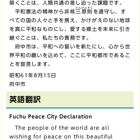
築くことは、人類共通の差し迫った課題です。
さんげんそく
平和憲法の精神から非核
三原則
を遵守し、す
べての国の人々と手を携え、かけがえのない地球
を真に平和なものにし、愛する郷土を未来に引き
継ぐことは、私たちの責務です。
府中市は、平和への誓いを新たにし、心から世
界平和の願いを込めて、ここに平和都市であるこ
とを宣言します。
昭和61年8月15日
府中市
英語翻訳
Fuchu Peace City Declaration
The people of the world are all
wishing for peace on this beautiful