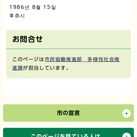
1986년 8월 15일
후츄시
お問合せ
このページは
市民協働推進部 多様性社会推
進課
が担当しています。
市の宣言
このページを見ている人は、