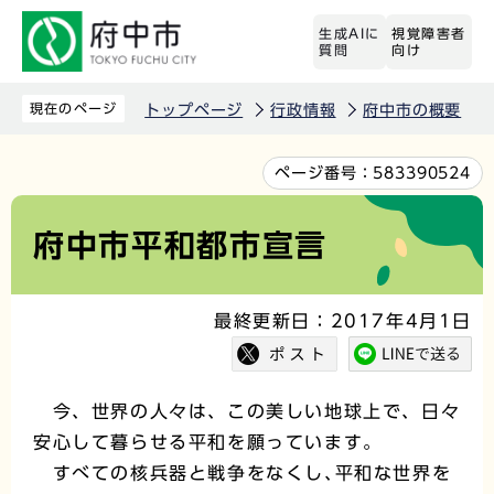
こ
生成AIに
視覚障害者
の
質問
向け
ペ
ー
現在のページ
トップページ
行政情報
府中市の概要
ジ
の
本
ページ番号：
583390524
先
文
頭
こ
府中市平和都市宣言
で
こ
す
か
最終更新日：2017年4月1日
ら
今、世界の人々は、この美しい地球上で、日々
安心して暮らせる平和を願っています。
すべての核兵器と戦争をなくし､平和な世界を