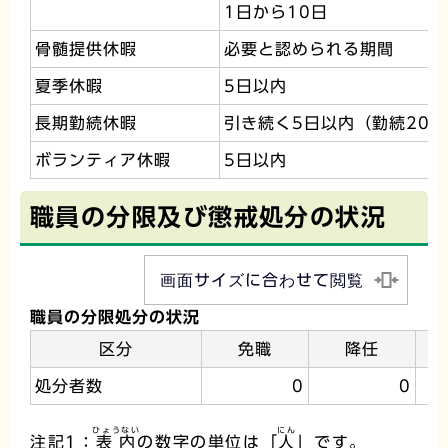
1日から10日
骨髄提供休暇
必要と認められる期間
夏季休暇
5日以内
長期勤続休暇
引き続く5日以内（勤続20年
ボランティア休暇
5日以内
職員の分限及び懲戒処分の状況
画面サイズに合わせて閲覧
職員の分限処分の状況
区分
免職
降任
処分者数
0
0
ひょうない
にん
注記1：
表内
の数字の単位は「
人
」です。