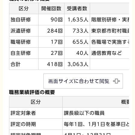
区分
開催回数
受講者数
独自研修
90回
1,635人
階層別研修・実務
派遣研修
284回
733人
東京都市町村職員
職場研修
17回
655人
各職場で実施する
自主研修
27回
40人
通信教育など
合計
418回
3,063人
画面サイズに合わせて閲覧
職務業績評価の概要
区分
概要
評定対象者
課長級以下の職員
評定の時期
毎年1回、1月1日を基準日と