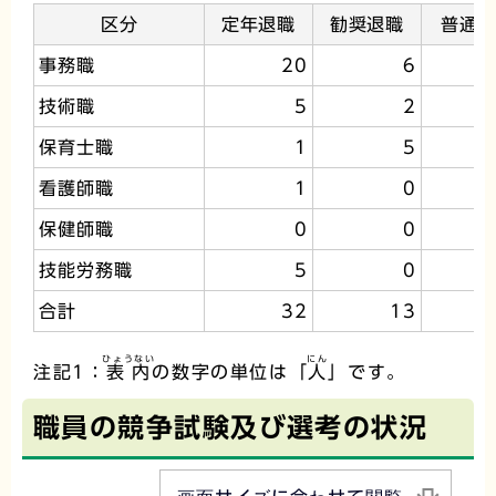
区分
定年退職
勧奨退職
普通
事務職
20
6
技術職
5
2
保育士職
1
5
看護師職
1
0
保健師職
0
0
技能労務職
5
0
合計
32
13
ひょうない
にん
注記1：
表内
の数字の単位は「
人
」です。
職員の競争試験及び選考の状況