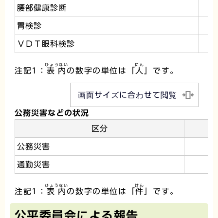
腰部健康診断
胃検診
ＶＤＴ眼科検診
ひょうない
にん
注記1：
表内
の数字の単位は「
人
」です。
画面サイズに合わせて閲覧
公務災害などの状況
区分
公務災害
通勤災害
ひょうない
けん
注記1：
表内
の数字の単位は「
件
」です。
公平委員会による報告