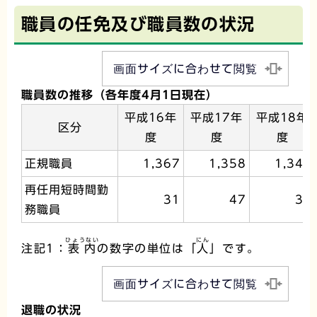
職員の任免及び職員数の状況
画面サイズに合わせて閲覧
職員数の推移（各年度4月1日現在）
平成16年
平成17年
平成18年
区分
度
度
度
正規職員
1,367
1,358
1,342
再任用短時間勤
31
47
36
務職員
ひょうない
にん
注記1：
表内
の数字の単位は「
人
」です。
画面サイズに合わせて閲覧
退職の状況