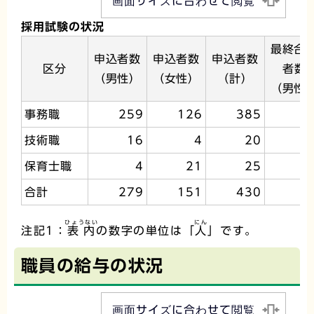
画面サイズに合わせて閲覧
採用試験の状況
最終合
申込者数
申込者数
申込者数
区分
者数
（男性）
（女性）
（計）
（男性
事務職
259
126
385
1
技術職
16
4
20
保育士職
4
21
25
合計
279
151
430
2
ひょうない
にん
注記1：
表内
の数字の単位は「
人
」です。
職員の給与の状況
画面サイズに合わせて閲覧