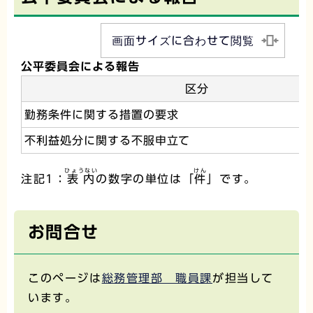
画面サイズに合わせて閲覧
公平委員会による報告
区分
勤務条件に関する措置の要求
不利益処分に関する不服申立て
ひょうない
けん
注記1：
表内
の数字の単位は「
件
」です。
お問合せ
このページは
総務管理部 職員課
が担当して
います。