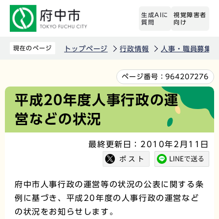
こ
生成AIに
視覚障害者
の
質問
向け
ペ
ー
現在のページ
トップページ
行政情報
人事・職員募集
ジ
の
本
ページ番号：
964207276
先
文
平成20年度人事行政の運
頭
こ
営などの状況
で
こ
す
か
最終更新日：2010年2月11日
ら
府中市人事行政の運営等の状況の公表に関する条
例に基づき、平成20年度の人事行政の運営など
の状況をお知らせします。