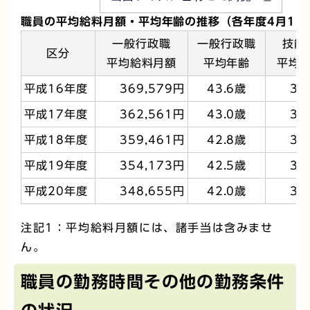
職員の平均給料月額・平均年齢の推移（各年度4月1日
一般行政職
一般行政職
技能
区分
平均給料月額
平均年齢
平均
平成16年度
369,579円
43.6歳
34
平成17年度
362,561円
43.0歳
35
平成18年度
359,461円
42.8歳
35
平成19年度
354,173円
42.5歳
35
平成20年度
348,655円
42.0歳
34
注記1：平均給料月額には、諸手当は含みませ
ん。
職員の勤務時間その他の勤務条件