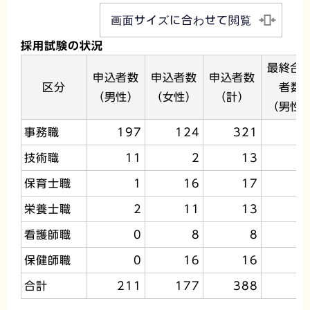
画面サイズに合わせて閲覧
採用試験の状況
最終合
申込者数
申込者数
申込者数
区分
者数
（男性）
（女性）
（計）
（男性
事務職
197
124
321
2
技術職
11
2
13
保育士職
1
16
17
栄養士職
2
11
13
看護師職
0
8
8
保健師職
0
16
16
合計
211
177
388
2