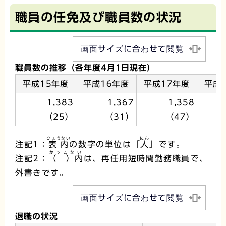
職員の任免及び職員数の状況
画面サイズに合わせて閲覧
職員数の推移（各年度4月1日現在）
平成15年度
平成16年度
平成17年度
平成
1,383
1,367
1,358
（25）
（31）
（47）
ひょうない
にん
注記1：
表内
の数字の単位は「
人
」です。
かっこない
注記2：
（ ）内
は、再任用短時間勤務職員で、
外書きです。
画面サイズに合わせて閲覧
退職の状況