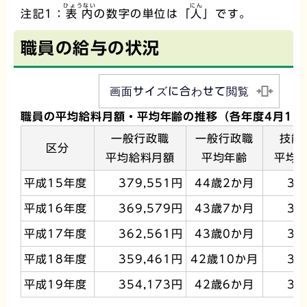
ひょうない
にん
注記1：
表内
の数字の単位は「
人
」です。
職員の給与の状況
画面サイズに合わせて閲覧
職員の平均給料月額・平均年齢の推移（各年度4月1日
一般行政職
一般行政職
技能
区分
平均給料月額
平均年齢
平均
平成15年度
379,551円
44歳2か月
36
平成16年度
369,579円
43歳7か月
34
平成17年度
362,561円
43歳0か月
35
平成18年度
359,461円
42歳10か月
35
平成19年度
354,173円
42歳6か月
35