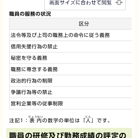
画面サイズに合わせて閲覧
職員の服務の状況
区分
法令等及び上司の職務上の命令に従う義務
信用失墜行為の禁止
秘密を守る義務
職務に専念する義務
政治的行為の制限
争議行為等の禁止
営利企業等の従事制限
ひょうない
にん
注記1：
表内
の数字の単位は「
人
」です。
職員の研修及び勤務成績の評定の