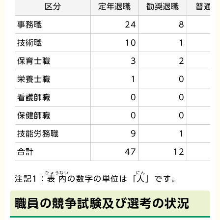
区分
定年退職
勧奨退職
普通
事務職
24
8
技術職
10
1
保育士職
3
2
栄養士職
1
0
看護師職
0
0
保健師職
0
0
技能労務職
9
1
合計
47
12
ひょうない
にん
注記1：
表内
の数字の単位は「
人
」です。
職員の競争試験及び選考の状況