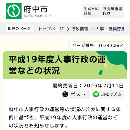
こ
生成AIに
視覚障害者
の
質問
向け
ペ
ー
現在のページ
トップページ
行政情報
人事・職員募集
ジ
の
本
ページ番号：
107430664
先
文
平成19年度人事行政の運
頭
こ
営などの状況
で
こ
す
か
最終更新日：2009年2月11日
ら
府中市人事行政の運営等の状況の公表に関する条
例に基づき、平成19年度の人事行政の運営など
の状況をお知らせします。