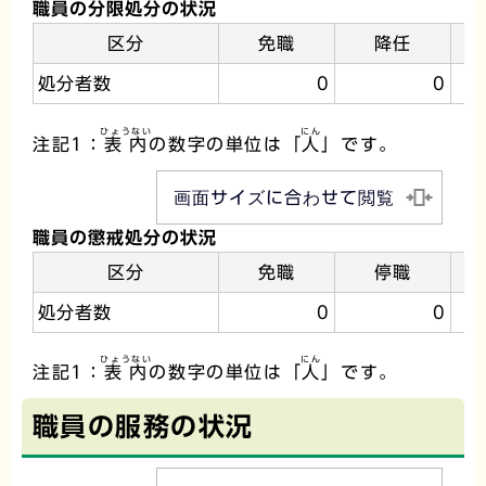
職員の分限処分の状況
区分
免職
降任
処分者数
0
0
ひょうない
にん
注記1：
表内
の数字の単位は「
人
」です。
画面サイズに合わせて閲覧
職員の懲戒処分の状況
区分
免職
停職
処分者数
0
0
ひょうない
にん
注記1：
表内
の数字の単位は「
人
」です。
職員の服務の状況