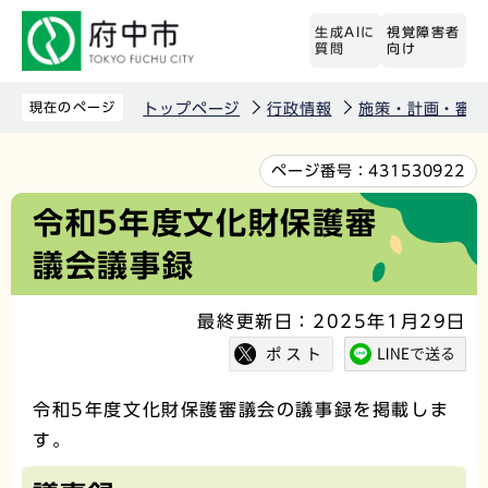
こ
生成AIに
視覚障害者
の
質問
向け
ペ
ー
現在のページ
トップページ
行政情報
施策・計画・審議
ジ
の
本
ページ番号：
431530922
先
文
令和5年度文化財保護審
頭
こ
議会議事録
で
こ
す
か
最終更新日：2025年1月29日
ら
令和5年度文化財保護審議会の議事録を掲載しま
す。