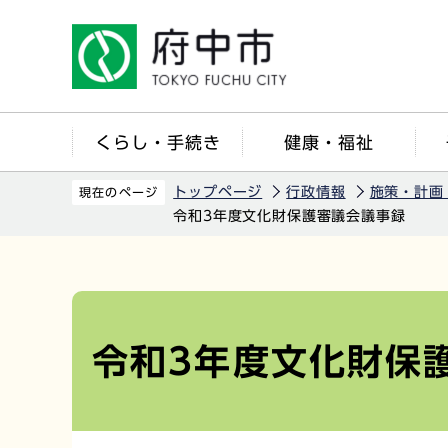
こ
の
ペ
ー
ジ
くらし・手続き
健康・福祉
の
先
トップページ
行政情報
施策・計画
現在のページ
頭
令和3年度文化財保護審議会議事録
で
す
本
文
こ
令和3年度文化財保
こ
か
ら