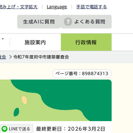
読み上げ・文字拡大
Language
手話で電話する
生成AIに
質問
よくある質問
ツ・
施設案内
行政情報
査会
令和7年度府中市建築審査会
ページ番号：
898874313
最終更新日：2026年3月2日