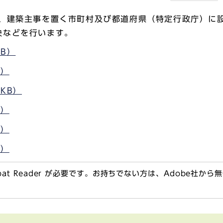
り、建築主事を置く市町村及び都道府県（特定行政庁）に
決などを行います。
KB）
B）
KB）
B）
B）
B）
obat Reader が必要です。お持ちでない方は、Adobe社か