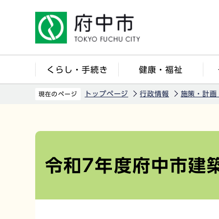
こ
の
ペ
ー
ジ
くらし・手続き
健康・福祉
の
先
トップページ
行政情報
施策・計画
現在のページ
頭
で
本
す
文
こ
令和7年度府中市建
こ
か
ら