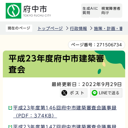
こ
生成AIに
視覚障害者
の
質問
向け
ペ
ー
現在のページ
トップページ
行政情報
施策・計画・審議
ジ
の
本
ページ番号：
271506734
先
文
平成23年度府中市建築審
頭
こ
査会
で
こ
す
か
最終更新日：2022年9月29日
ら
平成23年度第146回府中市建築審査会議事録
（PDF：374KB）
平成23年度第147回府中市建築審査会議事録