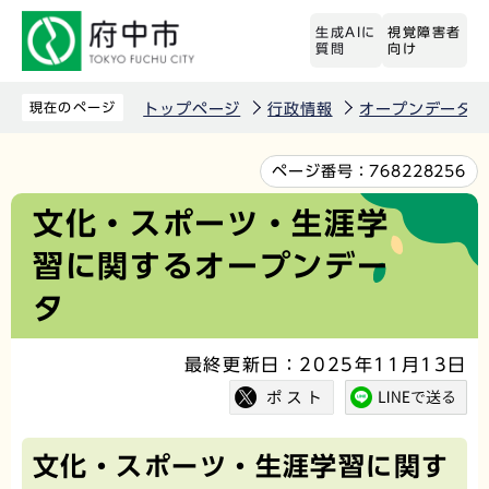
こ
生成AIに
視覚障害者
の
質問
向け
ペ
ー
現在のページ
トップページ
行政情報
オープンデータ
ジ
の
本
ページ番号：
768228256
先
文
文化・スポーツ・生涯学
頭
こ
習に関するオープンデー
で
こ
す
か
タ
ら
最終更新日：2025年11月13日
文化・スポーツ・生涯学習に関す