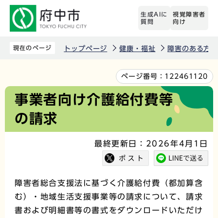
こ
生成AIに
視覚障害者
の
質問
向け
ペ
ー
現在のページ
トップページ
健康・福祉
障害のある方
ジ
の
本
ページ番号：
122461120
先
文
事業者向け介護給付費等
頭
こ
の請求
で
こ
す
か
最終更新日：2026年4月1日
ら
障害者総合支援法に基づく介護給付費（都加算含
む）・地域生活支援事業等の請求について、請求
書および明細書等の書式をダウンロードいただけ