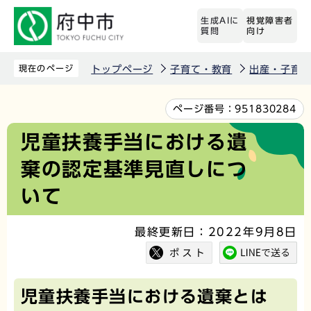
こ
生成AIに
視覚障害者
の
質問
向け
ペ
ー
現在のページ
トップページ
子育て・教育
出産・子育
ジ
の
本
ページ番号：
951830284
先
文
児童扶養手当における遺
頭
こ
棄の認定基準見直しにつ
で
こ
す
か
いて
ら
最終更新日：2022年9月8日
児童扶養手当における遺棄とは