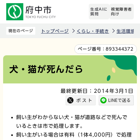
こ
生成AIに
視覚障害者
の
質問
向け
ペ
ー
現在のページ
トップページ
くらし・手続き
生活環境
ジ
の
本
ページ番号：
893344372
先
文
頭
こ
犬・猫が死んだら
で
こ
す
か
最終更新日：2014年3月1日
ら
飼い主がわからない犬・猫が道路などで死んで
いるときは市で処理します。
飼い主がいる場合は有料（1体4,000円）で処理