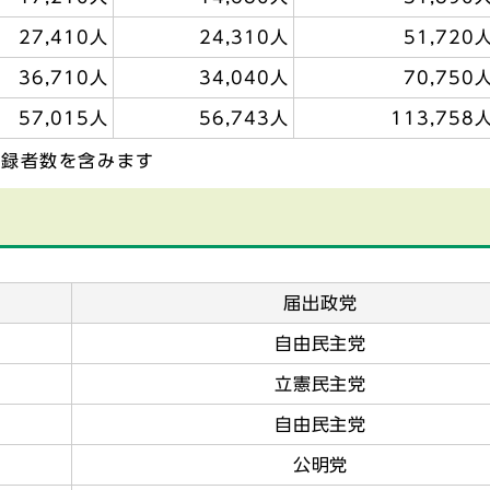
27,410人
24,310人
51,720
36,710人
34,040人
70,750
57,015人
56,743人
113,758
登録者数を含みます
届出政党
自由民主党
立憲民主党
自由民主党
公明党