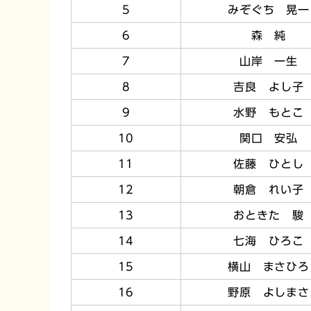
5
みぞぐち 晃一
6
森 純
7
山岸 一生
8
吉良 よし子
9
水野 もとこ
10
関口 安弘
11
佐藤 ひとし
12
朝倉 れい子
13
おときた 駿
14
七海 ひろこ
15
横山 まさひろ
16
野原 よしまさ