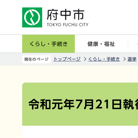
こ
の
ペ
ー
ジ
くらし・手続き
健康・福祉
の
先
トップページ
くらし・手続き
選挙
現在のページ
頭
で
本
す
文
こ
令和元年7月21日
こ
か
ら