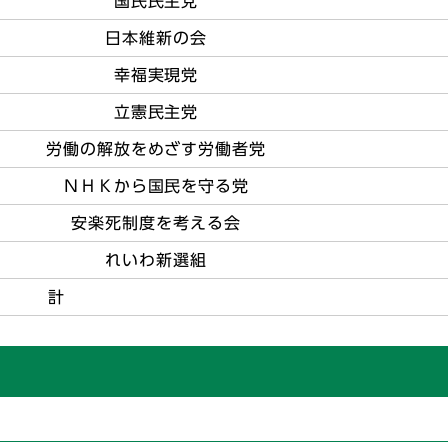
国民民主党
日本維新の会
幸福実現党
立憲民主党
労働の解放をめざす労働者党
ＮＨＫから国民を守る党
安楽死制度を考える会
れいわ新選組
計