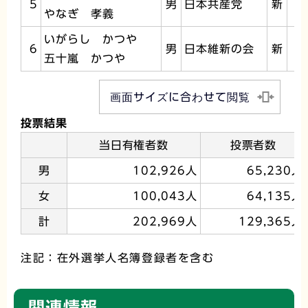
5
男
日本共産党
新
やなぎ 孝義
いがらし かつや
6
男
日本維新の会
新
1
五十嵐 かつや
画面サイズに合わせて閲覧
投票結果
当日有権者数
投票者数
男
102,926人
65,230人
女
100,043人
64,135人
計
202,969人
129,365人
注記：在外選挙人名簿登録者を含む
関連情報