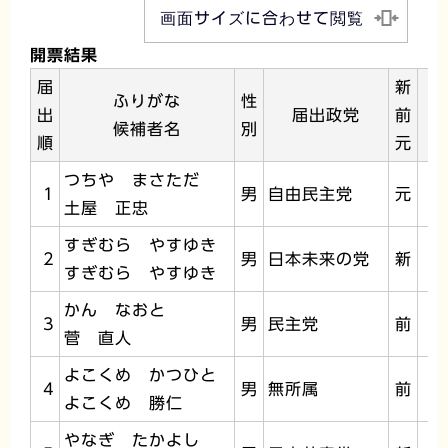
画面サイズに合わせて閲覧
開票結果
届
新
ふりがな
性
出
届出政党
前
候補者名
別
順
元
つちや まさただ
1
男
自由民主党
元
3
土屋 正忠
すぎむら やすゆき
2
男
日本未来の党
新
すぎむら やすゆき
かん なおと
3
男
民主党
前
3
菅 直人
よこくめ かつひと
4
男
無所属
前
2
よこくめ 勝仁
やなぎ たかよし