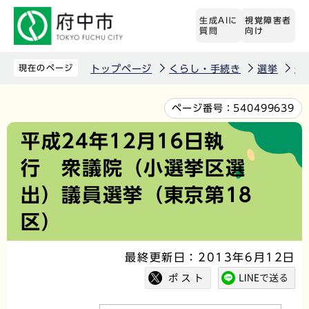
こ
生成AIに
視覚障害者
の
質問
向け
ペ
ー
現在のページ
トップページ
くらし・手続き
選挙
選
ジ
の
本
ページ番号：
540499639
先
文
平成24年12月16日執
頭
こ
行 衆議院（小選挙区選
で
こ
す
か
出）議員選挙（東京第18
ら
区）
最終更新日：2013年6月12日