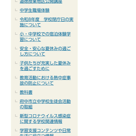
道徳授業地区公開講座
中学生職場体験
令和8年度 学校閉庁日の実
施について
小・中学校での宿泊体験学
習について
安全・安心な夏休みの過ご
し方について
子供たちが充実した夏休み
を過ごすために
教育活動における熱中症事
故の防止について
教科書
府中市立中学校生徒会活動
の取組
新型コロナウイルス感染症
に関する学校関連情報
学習支援コンテンツや日常
生活に役立つ情報