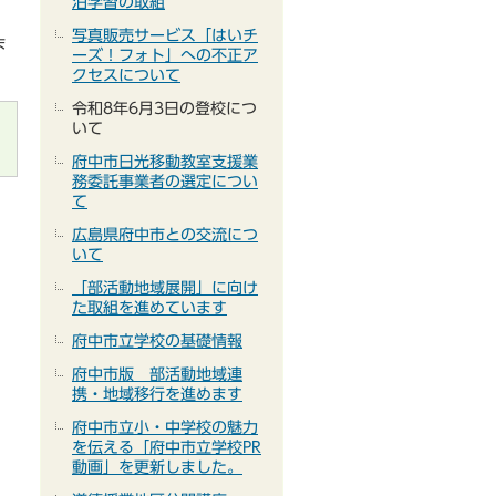
泊学習の取組
写真販売サービス「はいチ
ま
ーズ！フォト」への不正ア
クセスについて
令和8年6月3日の登校につ
いて
府中市日光移動教室支援業
務委託事業者の選定につい
て
広島県府中市との交流につ
いて
「部活動地域展開」に向け
た取組を進めています
府中市立学校の基礎情報
府中市版 部活動地域連
携・地域移行を進めます
府中市立小・中学校の魅力
を伝える「府中市立学校PR
動画」を更新しました。