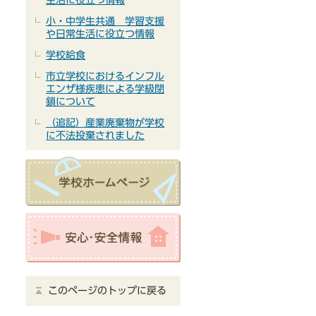
小・中学生共通 学習支援
や日常生活に役立つ情報
学校給食
市立学校におけるインフル
エンザ様疾患による学級閉
鎖について
（追記）産業廃棄物が学校
に不法投棄されました
このページのトップに戻る