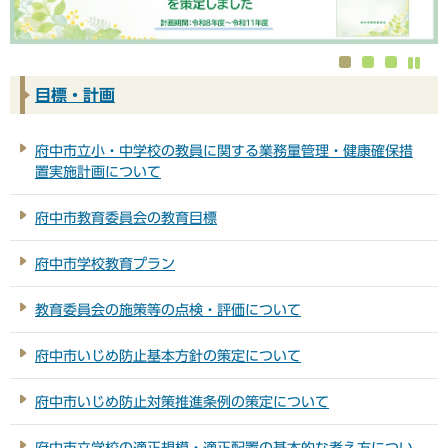
1
2
3
枚
枚
枚
目標・計画
目
目
目
府中市立小・中学校の教員に関する業務量管理・健康確保措
置実施計画について
府中市教育委員会の教育目標
府中市学校教育プラン
教育委員会の施策等の点検・評価について
府中市いじめ防止基本方針の策定について
府中市いじめ防止対策推進条例の策定について
府中市立学校の適正規模・適正配置の基本的な考え方につい