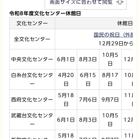
画面サイズに合わせて閲覧
令和8年度文化センター休館日
文化センター
休館日
国民の祝日（外部
全文化センター
12月29日から1
10月5
中央文化センター
6月1日
8月3日
12月
日
白糸台文化センタ
4月20
6月15
8月17
10月
ー
日
日
日
日
5月18
11月
西府文化センター
7月6日
9月7日
日
日
武蔵台文化センタ
10月5
6月1日
8月3日
12月
ー
日
5月18
11月