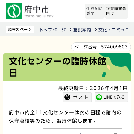
こ
生成AIに
視覚障害者
の
質問
向け
ペ
ー
現在のページ
トップページ
施設案内
文化・コミュニテ
ジ
の
本
ページ番号：
574009803
先
文
文化センターの臨時休館
頭
こ
日
で
こ
す
か
最終更新日：2026年4月1日
ら
府中市内全11文化センターは次の日程で館内の
保守点検等のため、臨時休館します。