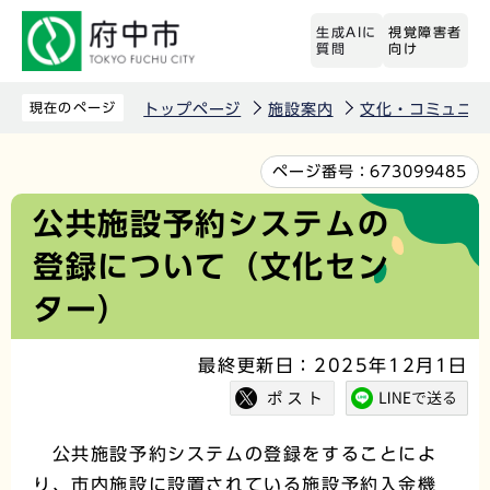
こ
生成AIに
視覚障害者
の
質問
向け
ペ
ー
現在のページ
トップページ
施設案内
文化・コミュニテ
ジ
の
本
ページ番号：
673099485
先
文
公共施設予約システムの
頭
こ
登録について（文化セン
で
こ
す
か
ター）
ら
最終更新日：2025年12月1日
公共施設予約システムの登録をすることによ
り、市内施設に設置されている施設予約入金機