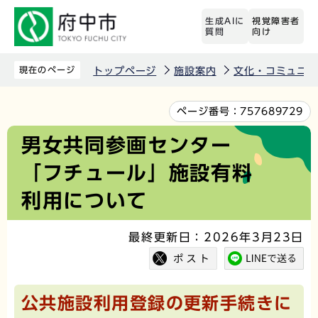
こ
生成AIに
視覚障害者
の
質問
向け
ペ
ー
現在のページ
トップページ
施設案内
文化・コミュニテ
ジ
の
本
ページ番号：
757689729
先
文
男女共同参画センター
頭
こ
「フチュール」施設有料
で
こ
す
か
利用について
ら
最終更新日：2026年3月23日
公共施設利用登録の更新手続きに