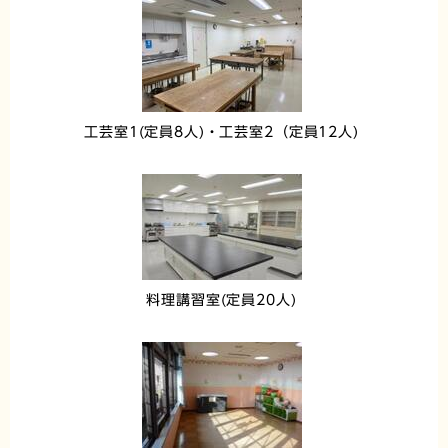
工芸室1(定員8人)・工芸室2（定員12人)
料理講習室(定員20人)