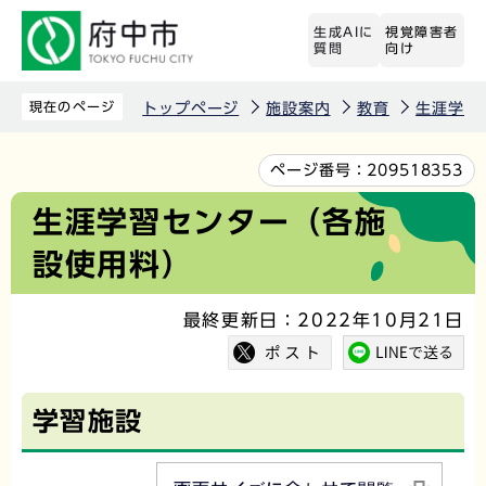
こ
生成AIに
視覚障害者
の
質問
向け
ペ
ー
現在のページ
トップページ
施設案内
教育
生涯学習
ジ
の
本
ページ番号：
209518353
先
文
生涯学習センター（各施
頭
こ
設使用料）
で
こ
す
か
最終更新日：2022年10月21日
ら
学習施設