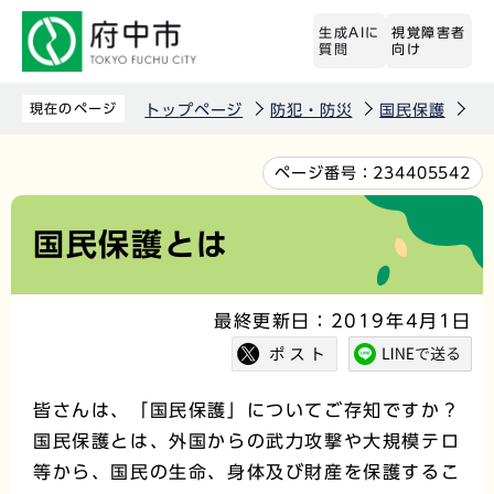
こ
生成AIに
視覚障害者
の
質問
向け
ペ
ー
現在のページ
トップページ
防犯・防災
国民保護
国
ジ
の
本
ページ番号：
234405542
先
文
頭
こ
国民保護とは
で
こ
す
か
最終更新日：2019年4月1日
ら
皆さんは、「国民保護」についてご存知ですか？
国民保護とは、外国からの武力攻撃や大規模テロ
等から、国民の生命、身体及び財産を保護するこ