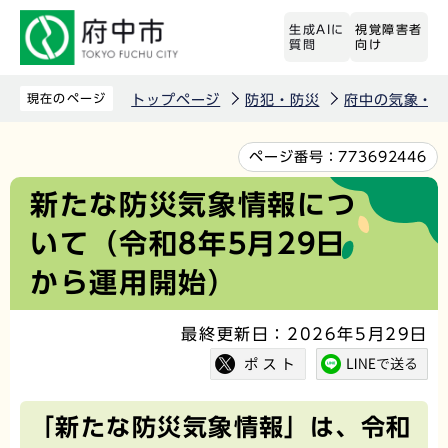
こ
生成AIに
視覚障害者
の
質問
向け
ペ
ー
現在のページ
トップページ
防犯・防災
府中の気象・
ジ
の
本
ページ番号：
773692446
先
文
新たな防災気象情報につ
頭
こ
いて（令和8年5月29日
で
こ
す
か
から運用開始）
ら
最終更新日：2026年5月29日
「新たな防災気象情報」は、令和