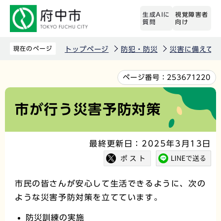
こ
生成AIに
視覚障害者
の
質問
向け
ペ
ー
現在のページ
トップページ
防犯・防災
災害に備えて
ジ
の
本
ページ番号：
253671220
先
文
頭
こ
市が行う災害予防対策
で
こ
す
か
最終更新日：2025年3月13日
ら
市民の皆さんが安心して生活できるように、次の
ような災害予防対策を立てています。
防災訓練の実施