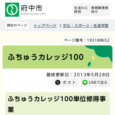
こ
生成AIに
視覚障害者
の
質問
向け
ペ
ー
現在のページ
トップページ
文化・スポーツ・生涯学習
ジ
の
本
ページ番号：
193188652
先
文
頭
こ
ふちゅうカレッジ100
で
こ
す
か
最終更新日：2013年5月28日
ら
ふちゅうカレッジ100単位修得事
業