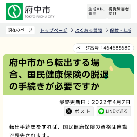
こ
生成AIに
視覚障害者
の
質問
向け
ペ
ー
現在のページ
トップページ
よくある質問
保険・年金
ジ
の
本
ページ番号：
464685680
先
文
府中市から転出する場
頭
こ
合、国民健康保険の脱退
で
こ
す
か
の手続きが必要ですか
ら
最終更新日：2022年4月7日
転出手続きをすれば、国民健康保険の資格は自動
で喪失されます。