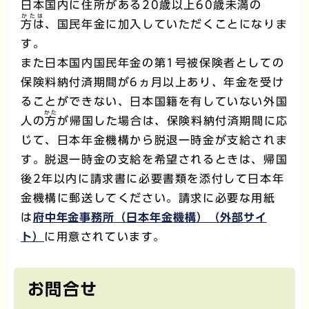
日本国内に住所がある20歳以上60歳未満の
かたは
方は
、国民年金に加入していただくことになりま
す。
また日本国内国民年金の第1号被保険者としての
保険料納付済期間が6ヵ月以上あり、年金を受け
ることができない、日本国籍を有していない外国
かた
人の
方
が帰国した場合は、保険料納付済期間に応
じて、日本年金機構から脱退一時金が支給されま
す。脱退一時金の支給を希望されるときは、帰国
後2年以内に請求書に必要書類を添付して日本年
金機構に郵送してください。請求に必要な用紙
は
府中年金事務所（日本年金機構）（外部サイ
ト）
に用意されています。
お問合せ