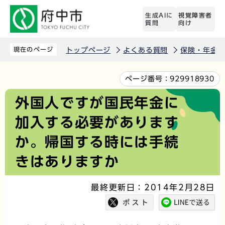
こ
生成AIに
視覚障害者
の
質問
向け
ペ
ー
現在のページ
トップページ
よくある質問
保険・年金
ジ
の
本
ページ番号：
929918930
先
文
外国人ですが国民年金に
頭
こ
加入する必要があります
で
こ
す
か
か。帰国する時には手続
ら
きはありますか
最終更新日：2014年2月28日