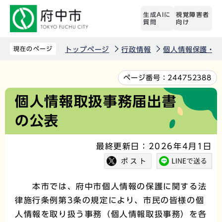
こ
生成AIに
視覚障害者
の
質問
向け
ペ
ー
現在のページ
トップページ
行政情報
個人情報保護・情
ジ
の
本
ページ番号：
244752388
先
文
個人情報取扱事務届出書
頭
こ
の公表
で
こ
す
か
最終更新日：2026年4月1日
ら
本市では、府中市個人情報の保護に関する法
律施行条例第3条の規定により、市民の皆様の個
人情報を取り扱う事務（個人情報取扱事務）を各