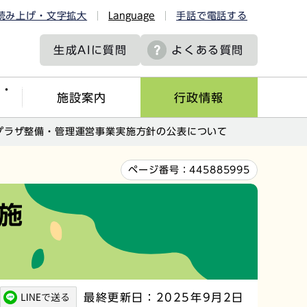
読み上げ・文字拡大
Language
手話で電話する
生成AIに
質問
よくある質問
ツ・
施設案内
行政情報
プラザ整備・管理運営事業実施方針の公表について
ページ番号：
445885995
施
最終更新日：2025年9月2日