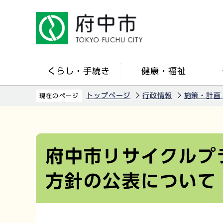
こ
の
ペ
ー
ジ
くらし・手続き
健康・福祉
の
先
トップページ
行政情報
施策・計画
現在のページ
頭
で
本
す
文
こ
府中市リサイクルプ
こ
方針の公表について
か
ら