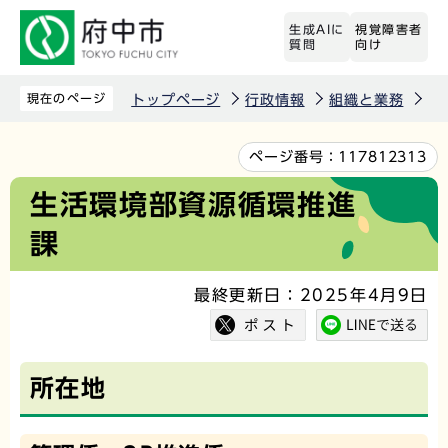
こ
生成AIに
視覚障害者
の
質問
向け
ペ
ー
現在のページ
トップページ
行政情報
組織と業務
生
ジ
の
本
ページ番号：
117812313
先
文
生活環境部資源循環推進
頭
こ
課
で
こ
す
か
最終更新日：2025年4月9日
ら
所在地