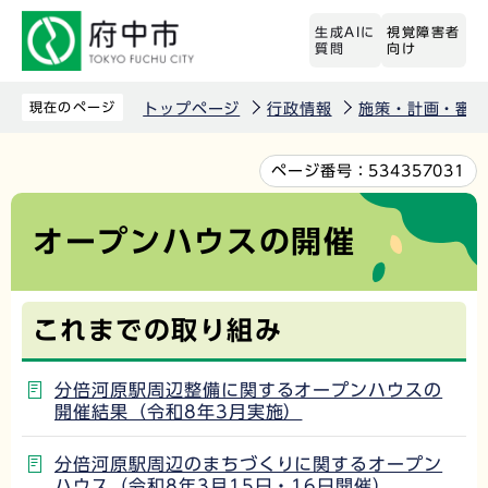
こ
生成AIに
視覚障害者
の
質問
向け
ペ
ー
現在のページ
トップページ
行政情報
施策・計画・審議
ジ
の
本
ページ番号：
534357031
先
文
頭
こ
オープンハウスの開催
で
こ
す
か
ら
これまでの取り組み
分倍河原駅周辺整備に関するオープンハウスの
開催結果（令和8年3月実施）
分倍河原駅周辺のまちづくりに関するオープン
ハウス（令和8年3月15日・16日開催）