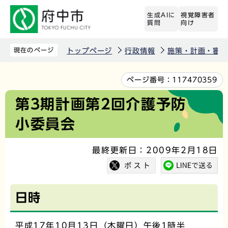
こ
生成AIに
視覚障害者
の
質問
向け
ペ
ー
現在のページ
トップページ
行政情報
施策・計画・審議
ジ
の
本
ページ番号：
117470359
先
文
第3期計画第2回介護予防
頭
こ
小委員会
で
こ
す
か
最終更新日：2009年2月18日
ら
日時
平成17年10月13日（木曜日）午後1時半