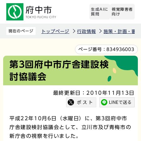
こ
生成AIに
視覚障害者
の
質問
向け
ペ
ー
現在のページ
トップページ
行政情報
施策・計画・審議
ジ
の
本
ページ番号：
834936003
先
文
第3回府中市庁舎建設検
頭
こ
討協議会
で
こ
す
か
最終更新日：2010年11月13日
ら
平成22年10月6日（水曜日）に、第3回府中市
庁舎建設検討協議会として、立川市及び青梅市の
新庁舎の視察を行いました。