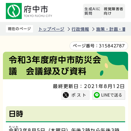
こ
生成AIに
視覚障害者
の
質問
向け
ペ
ー
現在のページ
トップページ
行政情報
施策・計画・審議
ジ
の
本
ページ番号：
315842787
先
文
令和3年度府中市防災会
頭
こ
議 会議録及び資料
で
こ
す
か
最終更新日：2021年8月12日
ら
日時
れいわ
令和
3年8月5日（木曜日）午後2時から午後3時