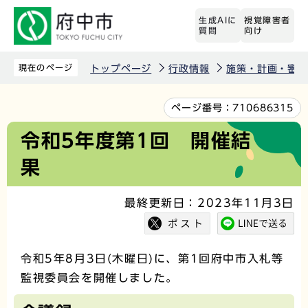
こ
生成AIに
視覚障害者
の
質問
向け
ペ
ー
現在のページ
トップページ
行政情報
施策・計画・審議
ジ
の
本
ページ番号：
710686315
先
文
令和5年度第1回 開催結
頭
こ
果
で
こ
す
か
最終更新日：2023年11月3日
ら
令和5年8月3日(木曜日)に、第1回府中市入札等
監視委員会を開催しました。