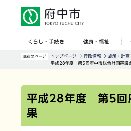
こ
の
ペ
ー
ジ
くらし・手続き
健康・福祉
の
先
トップページ
行政情報
施策・計画
現在のページ
頭
平成28年度 第5回府中市総合計画審議
で
す
本
文
こ
平成28年度 第5
こ
果
か
ら