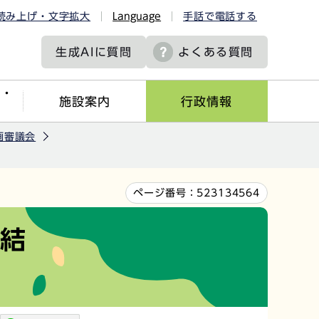
読み上げ・文字拡大
Language
手話で電話する
生成AIに
質問
よくある質問
ツ・
施設案内
行政情報
画審議会
ページ番号：
523134564
催結