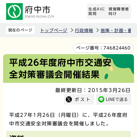
こ
生成AIに
視覚障害者
の
質問
向け
ペ
ー
現在のページ
トップページ
行政情報
施策・計画・審議
ジ
の
本
ページ番号：
746824460
先
文
平成26年度府中市交通安
頭
こ
全対策審議会開催結果
で
こ
す
か
最終更新日：2015年3月26日
ら
平成27年1月26日（月曜日）に、平成26年度府
中市交通安全対策審議会を開催しました。