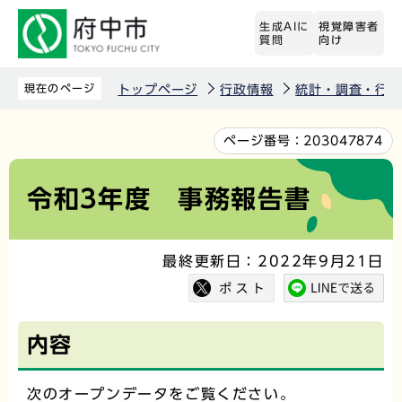
こ
生成AIに
視覚障害者
の
質問
向け
ペ
ー
現在のページ
トップページ
行政情報
統計・調査・行政
ジ
の
本
ページ番号：
203047874
先
文
頭
こ
令和3年度 事務報告書
で
こ
す
か
最終更新日：2022年9月21日
ら
内容
次のオープンデータをご覧ください。