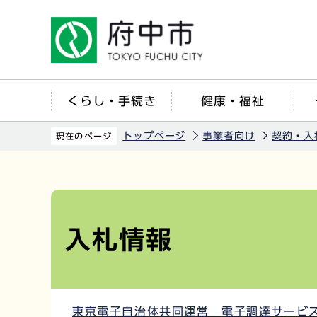
こ
の
ペ
ー
ジ
くらし・手続き
健康・福祉
の
先
トップページ
事業者向け
契約・入
現在のページ
頭
で
本
す
文
こ
入札情報
こ
か
ら
東京電子自治体共同運営 電子調達サービ