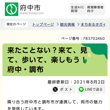
こ
生成AIに
視覚障害者
の
質問
向け
ペ
ー
現在のページ
トップページ
観光情報
まちあるきガイド
ジ
の
本
ページ番号：
783702460
先
文
来たことない？来て、見
頭
こ
て、歩いて、楽しもう！
で
こ
す
か
府中・調布
ら
最終更新日：2021年8月2日
隣り合う府中市と調布市が連携して、両市の魅力
を発信しています。