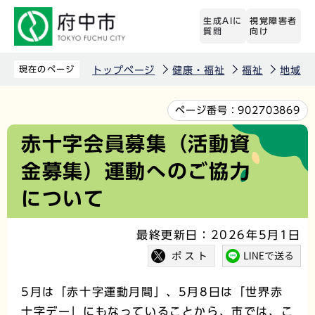
こ
生成AIに
視覚障害者
の
質問
向け
ペ
ー
現在のページ
トップページ
健康・福祉
福祉
地域福
ジ
の
本
ページ番号：
902703869
先
文
赤十字会員募集（活動資
頭
こ
金募集）運動へのご協力
で
こ
す
か
について
ら
最終更新日：2026年5月1日
5月は「赤十字運動月間」、5月8日は「世界赤
十字デー」にもなっていることから、市では、こ