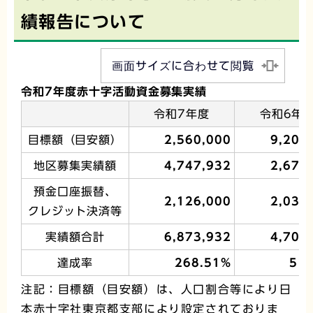
績報告について
画面サイズに合わせて閲覧
令和7年度赤十字活動資金募集実績
令和7年度
令和6年
目標額（目安額）
2,560,000
9,208
地区募集実績額
4,747,932
2,670
預金口座振替、
2,126,000
2,036
クレジット決済等
実績額合計
6,873,932
4,706
達成率
268.51%
51
注記：目標額（目安額）は、人口割合等により日
本赤十字社東京都支部により設定されておりま