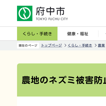
こ
の
ペ
ー
ジ
くらし・手続き
健康・福祉
の
先
トップページ
くらし・手続き
農業
現在のページ
頭
で
本
す
文
こ
農地のネズミ被害防
こ
か
ら