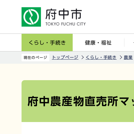
こ
の
ペ
ー
ジ
くらし・手続き
健康・福祉
の
先
トップページ
くらし・手続き
農業
現在のページ
頭
で
本
す
文
こ
府中農産物直売所マ
こ
か
ら