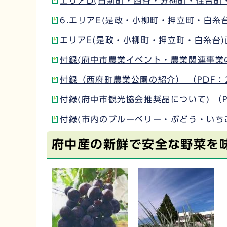
エリアD(日新町・四谷・分梅町・住吉町・
6.エリアE(是政・小柳町・押立町・白糸台)
エリアE(是政・小柳町・押立町・白糸台)直
付録(府中市農業イベント・農業関連事業の紹
付録（西府町農業公園の紹介） （PDF：2
付録(府中市観光協会推奨品について) （P
付録(市内のブルーベリー・ぶどう・いちご
府中産の新鮮で安全な野菜を